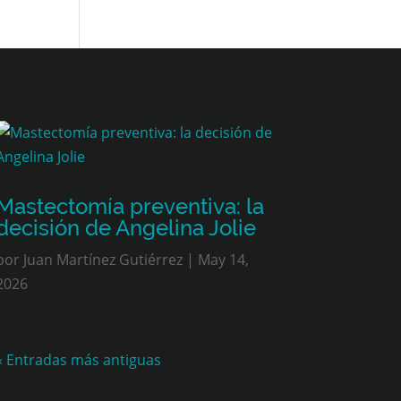
Mastectomía preventiva: la
decisión de Angelina Jolie
por
Juan Martínez Gutiérrez
|
May 14,
2026
« Entradas más antiguas