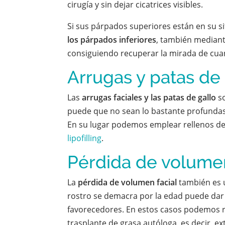
cirugía y sin dejar cicatrices visibles.
Si sus párpados superiores están en su s
los párpados inferiores
, también median
consiguiendo recuperar la mirada de cua
Arrugas y patas de 
Las
arrugas faciales y las patas de gallo
so
puede que no sean lo bastante profundas
En su lugar podemos emplear rellenos de 
lipofilling
.
Pérdida de volumen
La
pérdida de volumen facial
también es 
rostro se demacra por la edad puede dar
favorecedores. En estos casos podemos rec
trasplante de grasa autóloga, es decir, e