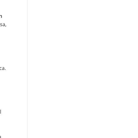
n
sa,
ca.
l
a