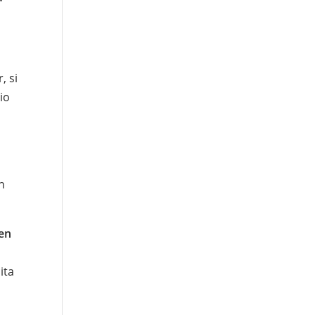
, si
io
n
 en
ita