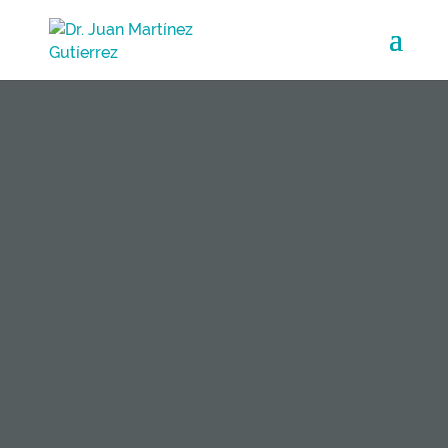
Aumento de Mamas
Elevación de Mamas
Reconstrucción Mamaria
Ginecomastia
Reduccion de mamas