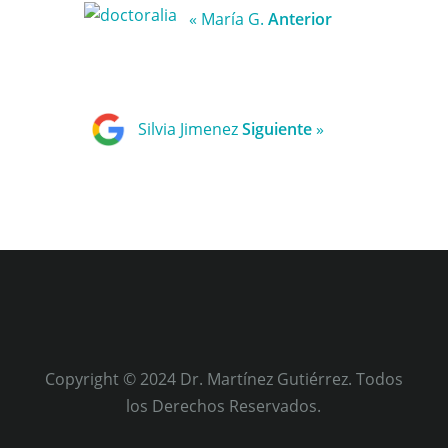
« María G.
Anterior
Silvia Jimenez
Siguiente
»
Copyright © 2024 Dr. Martínez Gutiérrez. Todos
los Derechos Reservados.