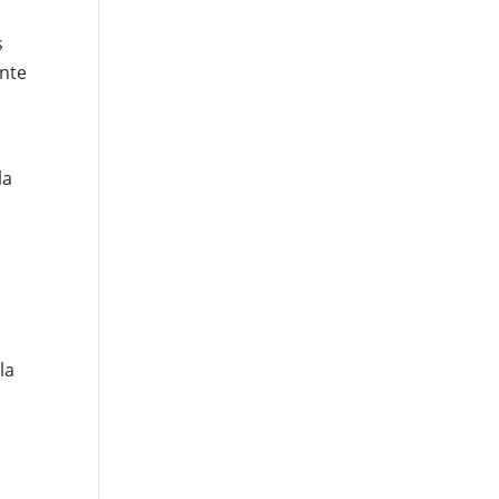
s
nte
la
la