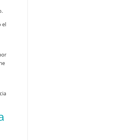
o.
 el
por
one
cia
a