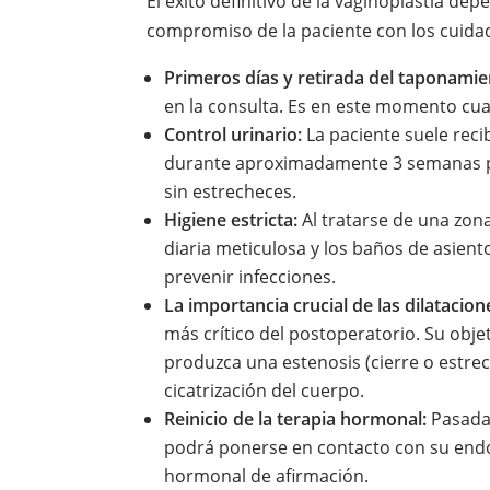
El éxito definitivo de la vaginoplastia de
compromiso de la paciente con los cuida
Primeros días y retirada del taponamie
en la consulta. Es en este momento cua
Control urinario:
La paciente suele reci
durante aproximadamente 3 semanas par
sin estrecheces.
Higiene estricta:
Al tratarse de una zona
diaria meticulosa y los baños de asient
prevenir infecciones.
La importancia crucial de las dilatacion
más crítico del postoperatorio. Su objeti
produzca una estenosis (cierre o estre
cicatrización del cuerpo.
Reinicio de la terapia hormonal:
Pasadas
podrá ponerse en contacto con su end
hormonal de afirmación.