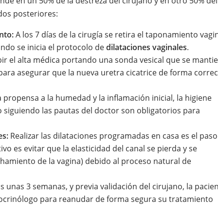
pende en un 50% de la destreza del cirujano y en otro 50% del
dos posteriores:
nto:
A los 7 días de la cirugía se retira el taponamiento vagi
ndo se inicia el protocolo de
dilataciones vaginales
.
bir el alta médica portando una sonda vesical que se manti
a asegurar que la nueva uretra cicatrice de forma correc
 propensa a la humedad y la inflamación inicial, la higiene
o siguiendo las pautas del doctor son obligatorios para
es:
Realizar las dilataciones programadas en casa es el paso
vo es evitar que la elasticidad del canal se pierda y se
chamiento de la vagina) debido al proceso natural de
 unas 3 semanas, y previa validación del cirujano, la pacie
ocrinólogo para reanudar de forma segura su tratamiento