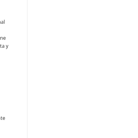
nal
ene
ta y
nte