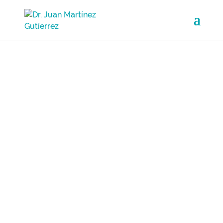
OPINIONES DEL DR. JUAN
MARTÍNEZ GUTIÉRREZ
Testimonios y opiniones sobre las
intervenciones del Doctor Juan Martínez
Gutiérrez publicados por los pacientes en
diferentes medios y portales especializados
como: Doctoralia, Topdoctors, Google, etc.