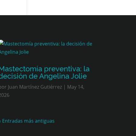
Mastectomía preventiva: la
decisión de Angelina Jolie
por
Juan Martínez Gutiérrez
|
May 14,
2026
« Entradas más antiguas