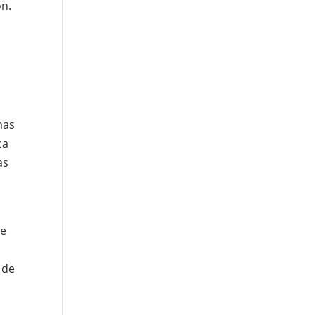
ón.
mas
ca
as
te
 de