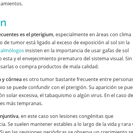
atamientos.
en
cuentes es el pterigium
, especialmente en áreas con clima
de tumor está ligado al exceso de exposición al sol sin la
talmólogos
insisten en la importancia de usar gafas de sol
esta y el envejecimiento prematuro del sistema visual. Sin
sarlas o compra productos de mala calidad.
va y córnea
es otro tumor bastante frecuente entre persona
io se puede confundir con el pterigión. Su aparición se pu
ón solar excesiva, el tabaquismo o algún virus. En el caso d
des más tempranas.
onjuntiva
, en este caso son lesiones congénitas que
a. Se suelen mantener estables a lo largo de la vida y rara 
 en las revisiones periódicas se observa un crecimiento s