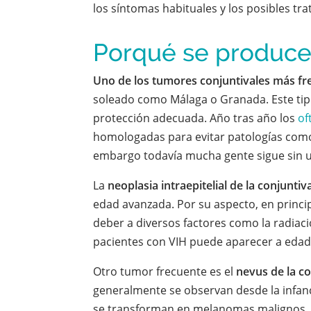
los síntomas habituales y los posibles tr
Porqué se produc
Uno de los tumores conjuntivales más fre
soleado como Málaga o Granada. Este tipo 
protección adecuada. Año tras año los
of
homologadas para evitar patologías como 
embargo todavía mucha gente sigue sin u
La
neoplasia intraepitelial de la conjunti
edad avanzada. Por su aspecto, en princip
deber a diversos factores como la radiaci
pacientes con VIH puede aparecer a eda
Otro tumor frecuente es el
nevus de la c
generalmente se observan desde la infanci
se transforman en melanomas malignos. Si