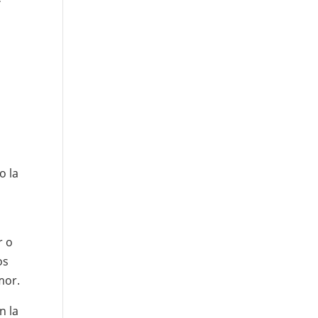
o la
r o
os
mor.
n la