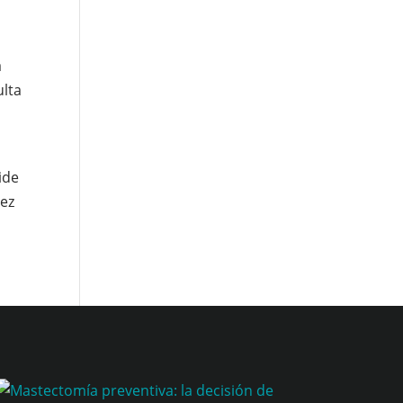
a
ulta
ide
nez