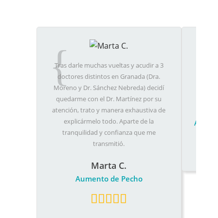
Tras darle muchas vueltas y acudir a 3
Muy co
doctores distintos en Granada (Dra.
profesi
Moreno y Dr. Sánchez Nebreda) decidí
mis
quedarme con el Dr. Martínez por su
atención, trato y manera exhaustiva de
explicármelo todo. Aparte de la
Aumen
tranquilidad y confianza que me
transmitió.
Marta C.
Aumento de Pecho